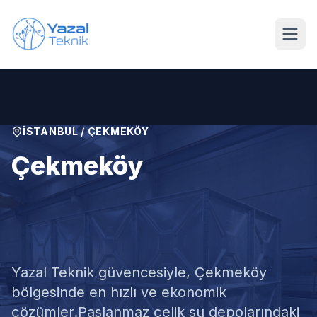
Ana içeriğe geç
İSTANBUL
/
ÇEKMEKÖY
Çekmeköy
Paslanmaz Su Deposu
Tamiri
Yazal Teknik güvencesiyle,
Çekmeköy
bölgesinde en hızlı ve ekonomik
çözümler.
Paslanmaz çelik su depolarındaki