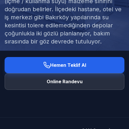
(içme / kullanma suyu) malzeme sınıfını
doğrudan belirler. İlçedeki hastane, otel ve
iş merkezi gibi Bakırköy yapılarında su
kesintisi tolere edilemediğinden depolar
çoğunlukla iki gözlü planlanıyor, bakım
Ücretsiz Keşif Al
sırasında bir göz devrede tutuluyor.
Hemen Teklif Al
Online Randevu