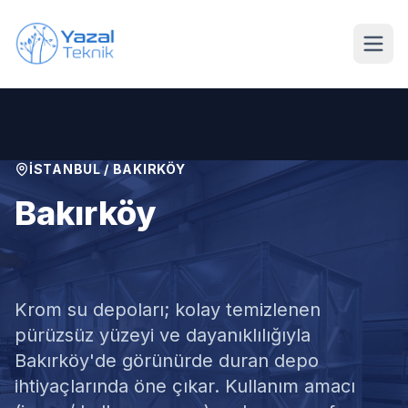
Ana içeriğe geç
İSTANBUL
/
BAKIRKÖY
Bakırköy
Krom Su Deposu
Krom su depoları; kolay temizlenen
pürüzsüz yüzeyi ve dayanıklılığıyla
Bakırköy'de görünürde duran depo
ihtiyaçlarında öne çıkar. Kullanım amacı