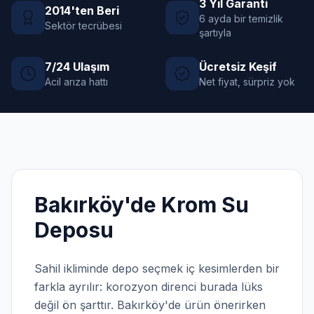
3 Yıl Garanti
2014'ten Beri
6 ayda bir temizlik
Sektör tecrübesi
şartıyla
7/24 Ulaşım
Ücretsiz Keşif
Acil arıza hattı
Net fiyat, sürpriz yok
Bakırköy'de
Krom Su
Deposu
Sahil ikliminde depo seçmek iç kesimlerden bir
farkla ayrılır: korozyon direnci burada lüks
değil ön şarttır. Bakırköy'de ürün önerirken