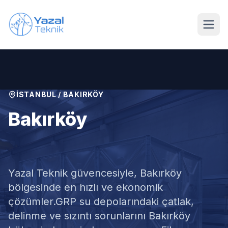
Ana içeriğe geç
İSTANBUL
/
BAKIRKÖY
Bakırköy
GRP Su Deposu Tamiri
Yazal Teknik güvencesiyle,
Bakırköy
bölgesinde en hızlı ve ekonomik
çözümler.
GRP su depolarındaki çatlak,
delinme ve sızıntı sorunlarını Bakırköy