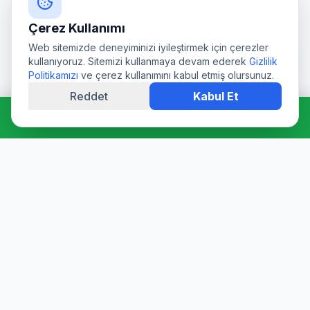
Çerez Kullanımı
Web sitemizde deneyiminizi iyileştirmek için çerezler
kullanıyoruz. Sitemizi kullanmaya devam ederek
Gizlilik
Politikamızı
ve çerez kullanımını kabul etmiş olursunuz.
Reddet
Kabul Et
Hemen Ara: 0544 511 94 39
Profesyonel su deposu tamiri, epoksi kaplama, temizlik ve
dezenfeksiyon hizmetleri. Sağlık Bakanlığı onaylı ürünler ve
sertifikalı ekibimizle hijyen garantisi sunuyoruz.