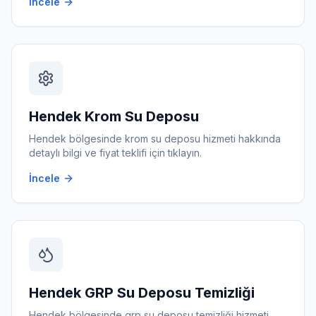
İncele
Hendek
Krom Su Deposu
Hendek
bölgesinde
krom su deposu
hizmeti hakkında
detaylı bilgi ve fiyat teklifi için tıklayın.
İncele
Hendek
GRP Su Deposu Temizliği
Hendek
bölgesinde
grp su deposu temizliği
hizmeti