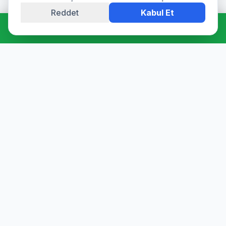
Reddet
Kabul Et
Hemen Ara: 0544 511 94 39
Profesyonel su deposu tamiri, epoksi kaplama, temizlik ve
dezenfeksiyon hizmetleri. Sağlık Bakanlığı onaylı ürünler ve
sertifikalı ekibimizle hijyen garantisi sunuyoruz.
6 Ayda Bir Temizlik Şartıyla 3 Yıl Garanti