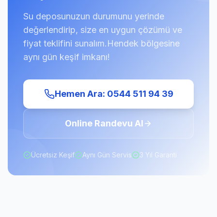
Su deposunuzun durumunu yerinde
değerlendirip, size en uygun çözümü ve
fiyat teklifini sunalım.
Hendek
bölgesine
aynı gün keşif imkanı!
Hemen Ara: 0544 511 94 39
Online Randevu Al
Ücretsiz Keşif
Aynı Gün Servis
3 Yıl Garanti