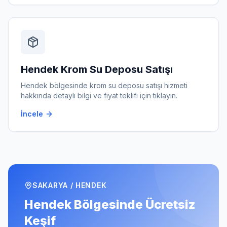
Hendek
Krom Su Deposu Satışı
Hendek
bölgesinde
krom su deposu satışı
hizmeti
hakkında detaylı bilgi ve fiyat teklifi için tıklayın.
İncele
SAKARYA
/
HENDEK
Hendek
Bölgesinde Ücretsiz
Keşif