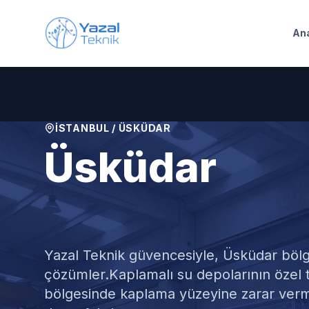
Ana içeriğe geç
An
İSTANBUL
/
ÜSKÜDAR
Üsküdar
Kaplamalı Su
Yazal Teknik güvencesiyle,
Üsküdar
bölg
çözümler.
Kaplamalı su depolarının özel 
bölgesinde kaplama yüzeyine zarar ver