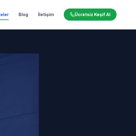
eler
Blog
İletişim
Ücretsiz Keşif Al
iği