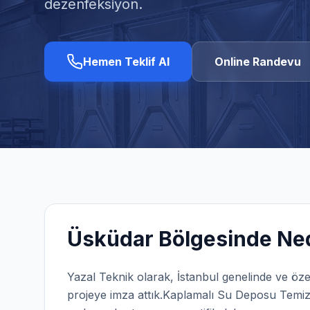
dezenfeksiyon.
Hemen Teklif Al
Online Randevu
Üsküdar
Bölgesinde Ned
Yazal Teknik olarak,
İstanbul
genelinde ve öze
projeye imza attık.
Kaplamalı Su Deposu Temizl