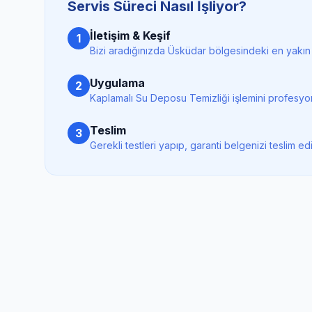
Servis Süreci Nasıl İşliyor?
İletişim & Keşif
1
Bizi aradığınızda
Üsküdar
bölgesindeki en yakın 
Uygulama
2
Kaplamalı Su Deposu Temizliği
işlemini profesyo
Teslim
3
Gerekli testleri yapıp, garanti belgenizi teslim ed