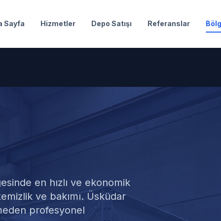
a Sayfa
Hizmetler
Depo Satışı
Referanslar
Bölg
 Deposu Temizl
esinde en hızlı ve ekonomik
temizlik ve bakımı. Üsküdar
meden profesyonel