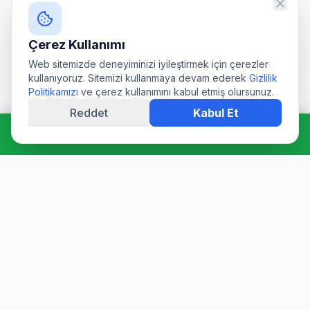
Çerez Kullanımı
Web sitemizde deneyiminizi iyileştirmek için çerezler
kullanıyoruz. Sitemizi kullanmaya devam ederek
Gizlilik
Politikamızı
ve çerez kullanımını kabul etmiş olursunuz.
Reddet
Kabul Et
Hemen Ara: 0544 511 94 39
Profesyonel su deposu tamiri, epoksi kaplama, temizlik ve
dezenfeksiyon hizmetleri. Sağlık Bakanlığı onaylı ürünler ve
sertifikalı ekibimizle hijyen garantisi sunuyoruz.