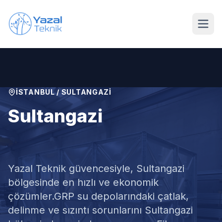
Ana içeriğe geç
İSTANBUL
/
SULTANGAZI
Sultangazi
GRP Su Deposu Tamiri
Yazal Teknik güvencesiyle,
Sultangazi
bölgesinde en hızlı ve ekonomik
çözümler.
GRP su depolarındaki çatlak,
delinme ve sızıntı sorunlarını Sultangazi