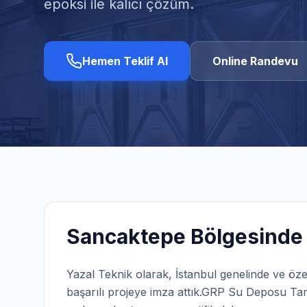
epoksi ile kalıcı çözüm.
Hemen Teklif Al
Online Randevu
Sancaktepe
Bölgesinde 
Yazal Teknik olarak,
İstanbul
genelinde ve öze
başarılı projeye imza attık.
GRP Su Deposu Tam