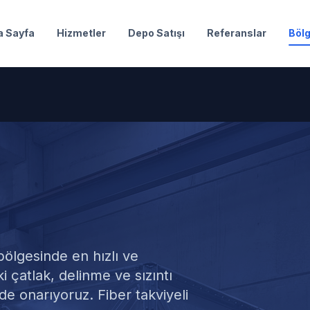
a Sayfa
Hizmetler
Depo Satışı
Referanslar
Bölg
su Tamiri
ölgesinde en hızlı ve
 çatlak, delinme ve sızıntı
e onarıyoruz. Fiber takviyeli