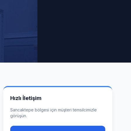
Hızlı İletişim
Sancaktepe
bölgesi için müşteri temsilcimizle
görüşün.