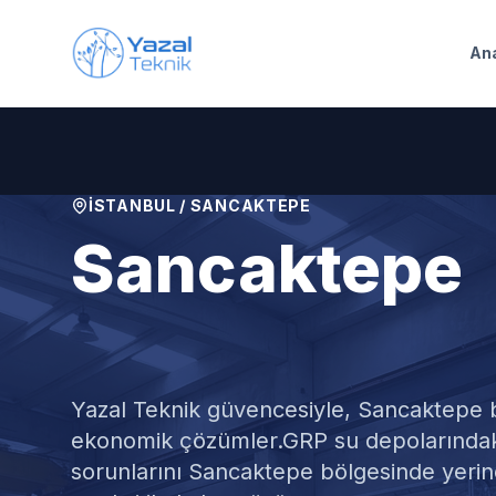
Ana içeriğe geç
An
İSTANBUL
/
SANCAKTEPE
Sancaktepe
GRP Su Depo
Yazal Teknik güvencesiyle,
Sancaktepe
b
ekonomik çözümler.
GRP su depolarındaki
sorunlarını Sancaktepe bölgesinde yerind