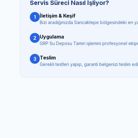
Servis Süreci Nasıl İşliyor?
İletişim & Keşif
1
Bizi aradığınızda
Sancaktepe
bölgesindeki en ya
Uygulama
2
GRP Su Deposu Tamiri
işlemini profesyonel ekip
Teslim
3
Gerekli testleri yapıp, garanti belgenizi teslim ed