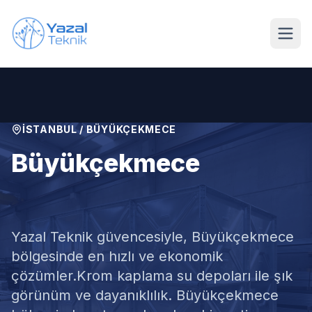
Ana içeriğe geç
İSTANBUL
/
BÜYÜKÇEKMECE
Büyükçekmece
Krom Su Deposu
Yazal Teknik güvencesiyle,
Büyükçekmece
bölgesinde en hızlı ve ekonomik
çözümler.
Krom kaplama su depoları ile şık
görünüm ve dayanıklılık. Büyükçekmece