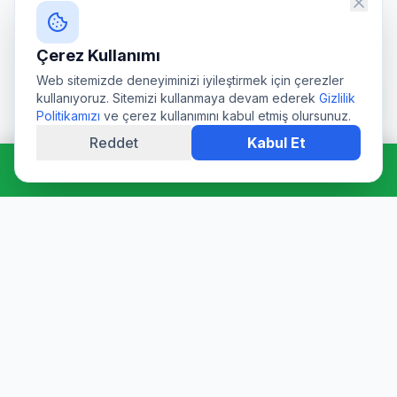
Çerez Kullanımı
Web sitemizde deneyiminizi iyileştirmek için çerezler
kullanıyoruz. Sitemizi kullanmaya devam ederek
Gizlilik
Politikamızı
ve çerez kullanımını kabul etmiş olursunuz.
Reddet
Kabul Et
Hemen Ara: 0544 511 94 39
Profesyonel su deposu tamiri, epoksi kaplama, temizlik ve
dezenfeksiyon hizmetleri. Sağlık Bakanlığı onaylı ürünler ve
sertifikalı ekibimizle hijyen garantisi sunuyoruz.