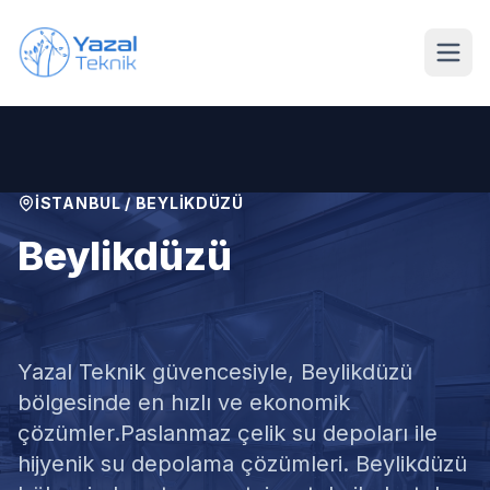
Ana içeriğe geç
İSTANBUL
/
BEYLIKDÜZÜ
Beylikdüzü
Paslanmaz Su Deposu
Yazal Teknik güvencesiyle,
Beylikdüzü
bölgesinde en hızlı ve ekonomik
çözümler.
Paslanmaz çelik su depoları ile
hijyenik su depolama çözümleri. Beylikdüzü