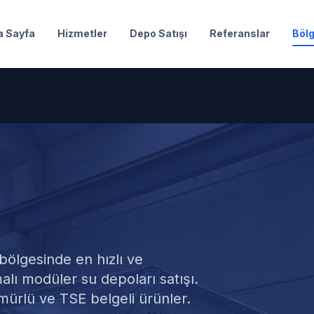
a Sayfa
Hizmetler
Depo Satışı
Referanslar
Bölg
 Deposu Satışı
bölgesinde en hızlı ve
lı modüler su depoları satışı.
mürlü ve TSE belgeli ürünler.