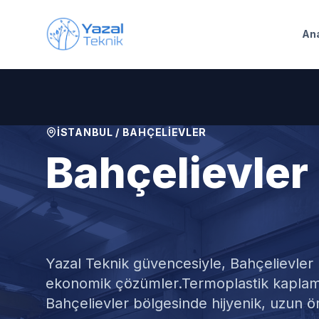
Ana içeriğe geç
An
İSTANBUL
/
BAHÇELIEVLER
Bahçelievler
Kaplamalı Su
Yazal Teknik güvencesiyle,
Bahçelievler
ekonomik çözümler.
Termoplastik kaplama
Bahçelievler bölgesinde hijyenik, uzun ö