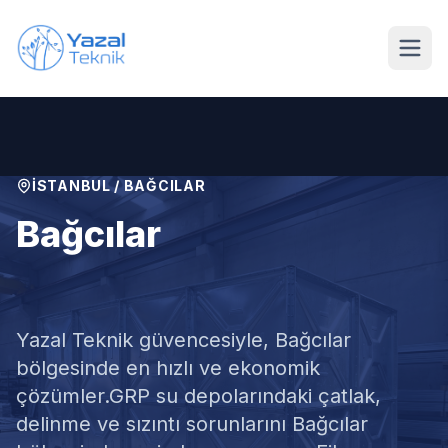
Ana içeriğe geç
İSTANBUL
/
BAĞCILAR
Bağcılar
GRP Su Deposu Tamiri
Yazal Teknik güvencesiyle,
Bağcılar
bölgesinde en hızlı ve ekonomik
çözümler.
GRP su depolarındaki çatlak,
delinme ve sızıntı sorunlarını Bağcılar