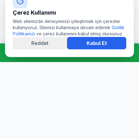
Çerez Kullanımı
Web sitemizde deneyiminizi iyileştirmek için çerezler
kullanıyoruz. Sitemizi kullanmaya devam ederek
Gizlilik
Politikamızı
ve çerez kullanımını kabul etmiş olursunuz.
Reddet
Kabul Et
Hemen Ara: 0544 511 94 39
Profesyonel su deposu tamiri, epoksi kaplama, temizlik ve
dezenfeksiyon hizmetleri. Sağlık Bakanlığı onaylı ürünler ve
sertifikalı ekibimizle hijyen garantisi sunuyoruz.