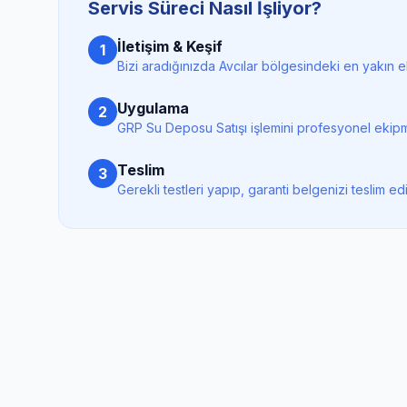
Servis Süreci Nasıl İşliyor?
İletişim & Keşif
1
Bizi aradığınızda
Avcılar
bölgesindeki en yakın ek
Uygulama
2
GRP Su Deposu Satışı
işlemini profesyonel ekipm
Teslim
3
Gerekli testleri yapıp, garanti belgenizi teslim ed