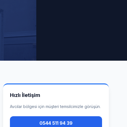
Hızlı İletişim
Avcılar
bölgesi için müşteri temsilcimizle görüşün.
0544 511 94 39