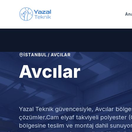
Ana içeriğe geç
An
İSTANBUL
/
AVCILAR
Avcılar
GRP Su Depos
Yazal Teknik güvencesiyle,
Avcılar
bölges
çözümler.
Cam elyaf takviyeli polyester (
bölgesine teslim ve montaj dahil sunuyoru