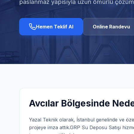
paslanmaz yapısıyla uzun ömürlü çözüml
Hemen Teklif Al
Online Randevu
Avcılar
Bölgesinde Neden
Yazal Teknik olarak,
İstanbul
genelinde ve öze
projeye imza attık.
GRP Su Deposu Satışı
hizme