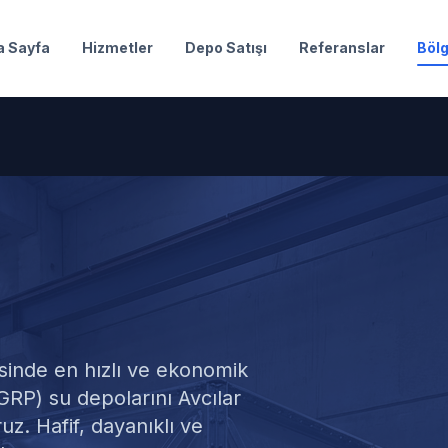
a Sayfa
Hizmetler
Depo Satışı
Referanslar
Bölg
u Satışı
inde en hızlı ve ekonomik
GRP) su depolarını Avcılar
z. Hafif, dayanıklı ve