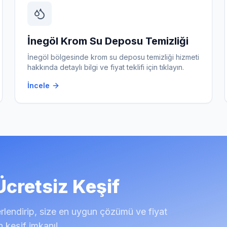
İnegöl
Krom Su Deposu Temizliği
İnegöl
bölgesinde
krom su deposu temizliği
hizmeti
hakkında detaylı bilgi ve fiyat teklifi için tıklayın.
İncele
cretsiz Keşif
endirip, size en uygun çözümü ve fiyat
 keşif imkanı!