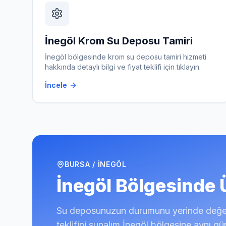
İnegöl
Krom Su Deposu Tamiri
İnegöl
bölgesinde
krom su deposu tamiri
hizmeti
hakkında detaylı bilgi ve fiyat teklifi için tıklayın.
İncele
BURSA
/
İNEGÖL
İnegöl
Bölgesinde Ü
Su deposunuzun durumunu yerinde değerl
teklifini sunalım.
İnegöl
bölgesine aynı gün