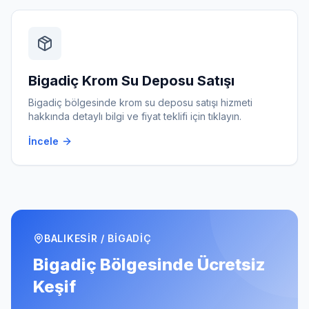
Bigadiç
Krom Su Deposu Satışı
Bigadiç
bölgesinde
krom su deposu satışı
hizmeti
hakkında detaylı bilgi ve fiyat teklifi için tıklayın.
İncele
BALIKESIR
/
BIGADIÇ
Bigadiç
Bölgesinde Ücretsiz
Keşif