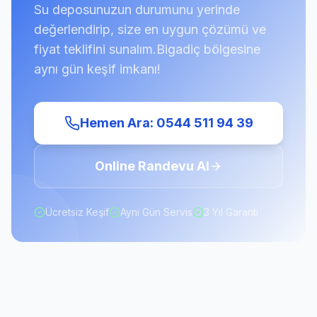
Su deposunuzun durumunu yerinde
değerlendirip, size en uygun çözümü ve
fiyat teklifini sunalım.
Bigadiç
bölgesine
aynı gün keşif imkanı!
Hemen Ara: 0544 511 94 39
Online Randevu Al
Ücretsiz Keşif
Aynı Gün Servis
3 Yıl Garanti