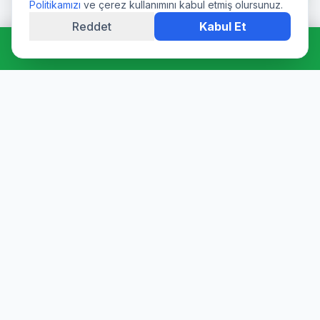
Politikamızı
ve çerez kullanımını kabul etmiş olursunuz.
Reddet
Kabul Et
Hemen Ara: 0544 511 94 39
Profesyonel su deposu tamiri, epoksi kaplama, temizlik ve
dezenfeksiyon hizmetleri. Sağlık Bakanlığı onaylı ürünler ve
sertifikalı ekibimizle hijyen garantisi sunuyoruz.
6 Ayda Bir Temizlik Şartıyla 3 Yıl Garanti